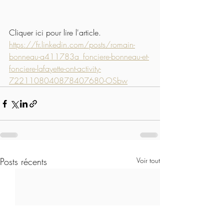
Cliquer ici pour lire l'article.
https://fr.linkedin.com/posts/romain-
bonneau-a411783a_fonciere-bonneau-et-
fonciere-lafayette-ont-activity-
7221108040878407680-OSbw
Posts récents
Voir tout