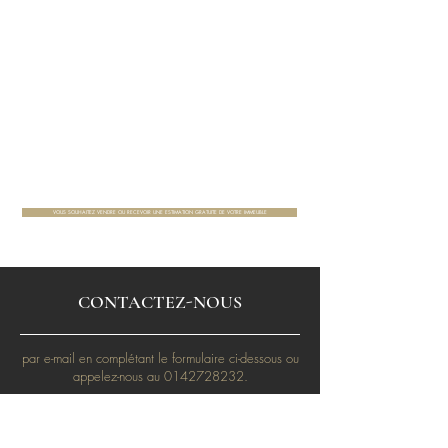
VOUS SOUHAITEZ VENDRE OU RECEVOIR UNE ESTIMATION GRATUITE DE VOTRE IMMEUBLE
CONTACTEZ-NOUS
par e-mail en complétant le formulaire ci-dessous ou
appelez-nous au
0142728232
.